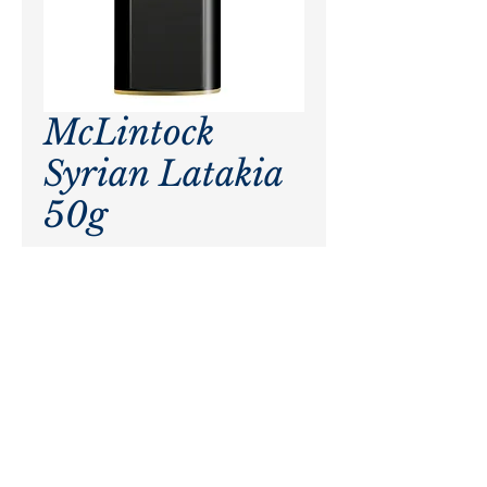
McLintock
Syrian Latakia
50g
Precio
$ 0,00
Agotado
Pagos procesados por