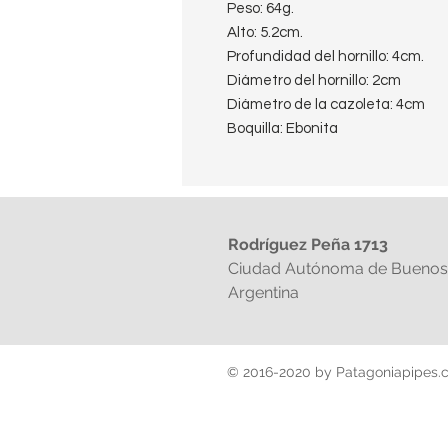
Peso: 64g.
Alto: 5.2cm.
Profundidad del hornillo: 4cm.
Diámetro del hornillo: 2cm
Diámetro de la cazoleta: 4cm
Boquilla: Ebonita
Filtro: sin filtro ni enfriador
Shape: Bent Egg
Terminación: Sandblasted
Año: circa 1960
Rodríguez Peña 1713
País: Italy
Ciudad Autónoma de Buenos 
Argentina
© 2016-2020 by Patagoniapipes.