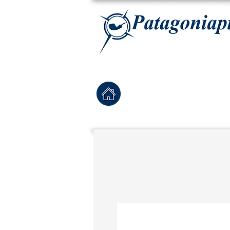
La tabaqueria con la más exclusiva selección de pipas para tabaco, tabaco para pipa, ha
Home
Pipas Nuevas