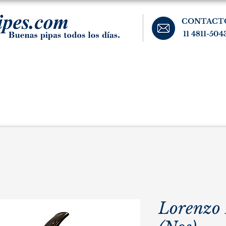
CONTACT
11 4811-504
banos, cigarros, y accesorios para el fumador. Buenos Aires, Argentina.
Pipas Estate
Pipas Raras y Vintage
Tabaco
Accesorio
Lorenzo