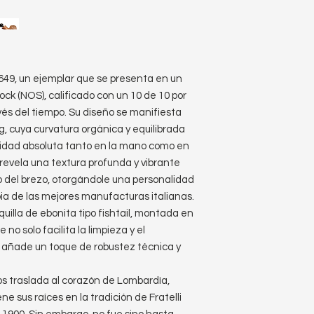
649, un ejemplar que se presenta en un
k (NOS), calificado con un 10 de 10 por
és del tiempo. Su diseño se manifiesta
, cuya curvatura orgánica y equilibrada
idad absoluta tanto en la mano como en
revela una textura profunda y vibrante
co del brezo, otorgándole una personalidad
pia de las mejores manufacturas italianas.
uilla de ebonita tipo fishtail, montada en
no solo facilita la limpieza y el
 añade un toque de robustez técnica y
nos traslada al corazón de Lombardía,
ne sus raíces en la tradición de Fratelli