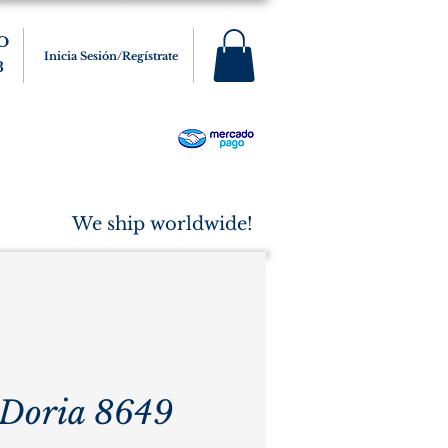
O
Inicia Sesión/Regístrate
3
s
Varios
Cigarros
More
We ship worldwide!
 Doria 8649