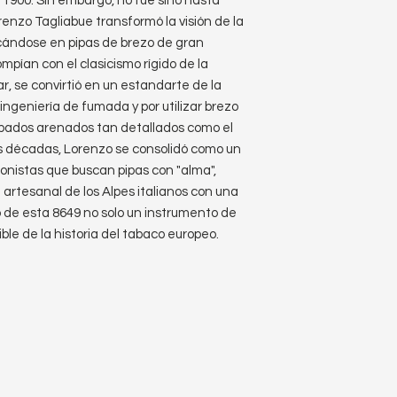
1900. Sin embargo, no fue sino hasta
enzo Tagliabue transformó la visión de la
ándose en pipas de brezo de gran
pían con el clasicismo rígido de la
ar, se convirtió en un estandarte de la
ingeniería de fumada y por utilizar brezo
abados arenados tan detallados como el
las décadas, Lorenzo se consolidó como un
ionistas que buscan pipas con "alma",
artesanal de los Alpes italianos con una
 de esta 8649 no solo un instrumento de
le de la historia del tabaco europeo.