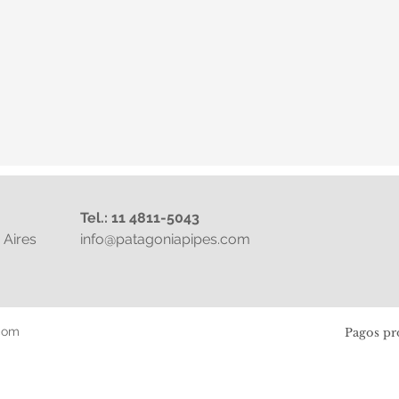
Tel.: 11 4811-5043
Aires
info@patagoniapipes.com
com
Pagos pr