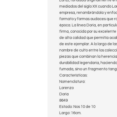
Lanzi, fundada originalmente en 
mediados del siglo XX cuando Lor
empresa, renombrándola y enfoc
formato y formas audaces que rom
época. La línea Doria, en particul
firma, conocida por su excelente 
de alta calidad que permitía ac
de este ejemplar. A lo largo de 
nombre de culto entre los colecc
piezas que combinan la herencia 
durabilidad legendaria, haciendo
fumada, sino un fragmento tangib
Características:
Nomenclatura:
Lorenzo
Doria
8649
Estado: Nos 10 de 10
Largo: 16cm.