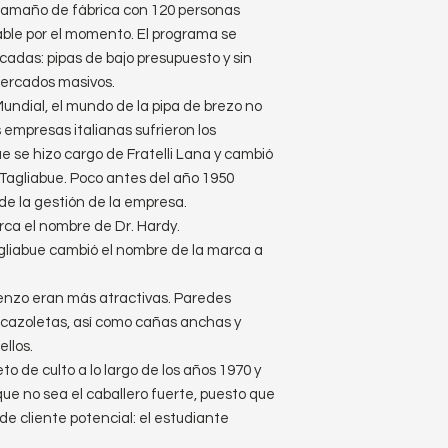
 tamaño de fábrica con 120 personas
ble por el momento. El programa se
adas: pipas de bajo presupuesto y sin
mercados masivos.
ndial, el mundo de la pipa de brezo no
 empresas italianas sufrieron los
e se hizo cargo de Fratelli Lana y cambió
Tagliabue. Poco antes del año 1950
de la gestión de la empresa.
ca el nombre de Dr. Hardy.
agliabue cambió el nombre de la marca a
enzo eran más atractivas. Paredes
s cazoletas, así como cañas anchas y
llos.
to de culto a lo largo de los años 1970 y
 que no sea el caballero fuerte, puesto que
de cliente potencial: el estudiante