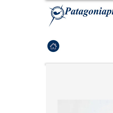
La tabaqueria con la más exclusiva selección de pipas para tabaco, tabaco para pipa, ha
Home
Pipas Nuevas