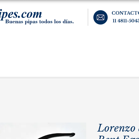
CONTACT
11 4811-504
banos, cigarros, y accesorios para el fumador. Buenos Aires, Argentina.
Pipas Estate
Pipas Raras y Vintage
Tabaco
Accesorio
Lorenzo 