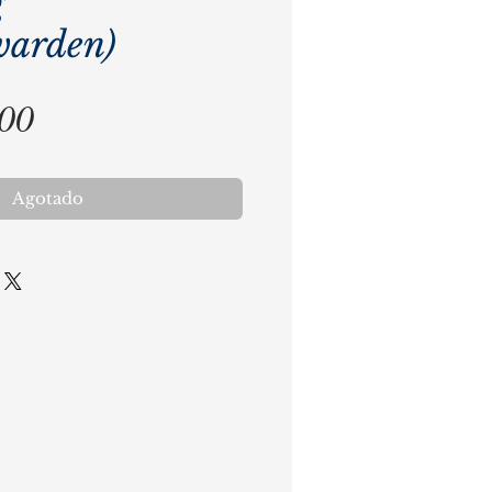
g
warden)
Precio
,00
Agotado