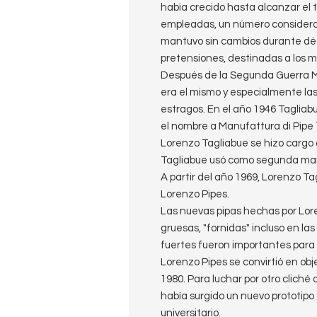
había crecido hasta alcanzar el
empleadas, un número considera
mantuvo sin cambios durante déc
pretensiones, destinadas a los 
Después de la Segunda Guerra Mu
era el mismo y especialmente las
estragos. En el año 1946 Tagliabu
el nombre a Manufattura di Pipe 
Lorenzo Tagliabue se hizo cargo 
Tagliabue usó como segunda mar
A partir del año 1969, Lorenzo T
Lorenzo Pipes.
Las nuevas pipas hechas por Lor
gruesas, "fornidas" incluso en la
fuertes fueron importantes para e
Lorenzo Pipes se convirtió en obje
1980. Para luchar por otro cliché
había surgido un nuevo prototipo 
universitario.