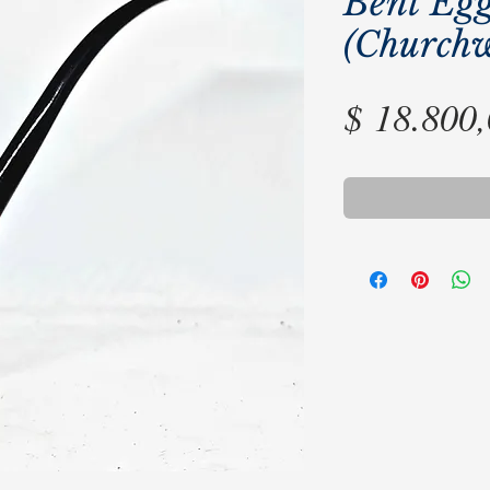
Bent Eg
(Church
$ 18.800