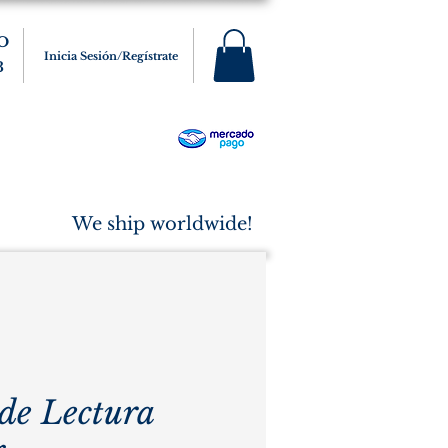
O
Inicia Sesión/Regístrate
3
s
Varios
Cigarros
More
We ship worldwide!
de Lectura