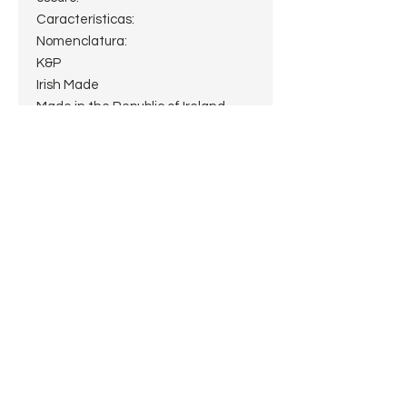
Características:
Nomenclatura:
K&P
Irish Made
Made in the Republic of Ireland
406
K&P Peterson's en la banda de
níquel
Estado: Estate 10 de 10
Largo: 14.5cm.
Peso: 36.1g.
Alto: 3.2cm.
Profundidad del hornillo: 3cm.
Diámetro del hornillo: 2cm
Diámetro de la cazoleta: 4cm
Boquilla: Vulcanita Fishtail
Filtro: sin filtro
Shape: Prince