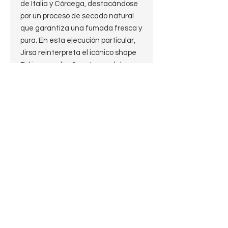
de Italia y Córcega, destacándose
por un proceso de secado natural
que garantiza una fumada fresca y
pura. En esta ejecución particular,
Jirsa reinterpreta el icónico shape
Eskimo, un diseño artesanal de
perfil bajo y cazoleta generosa que
encuentra sus raíces en el
legendario "Ukulele" de Sixten
Ivarsson y que fuera popularizado
mundialmente por Tom Eltang. Si
bien la Eskimo clásica suele
recordarse como un Bulldog o
Rhodesian extremadamente
comprimido, ideal para el bolsillo,
Oldrich propone aquí una evolución
estilizada: la cazoleta adquiere una
altura ligeramente mayor y se une
a una caña más larga de