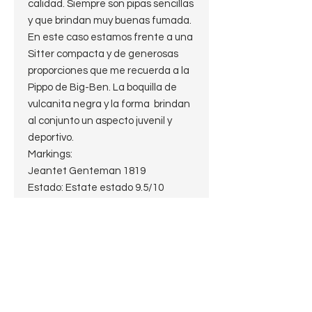
calidad. Siempre son pipas sencillas
y que brindan muy buenas fumada.
En este caso estamos frente a una
Sitter compacta y de generosas
proporciones que me recuerda a la
Pippo de Big-Ben. La boquilla de
vulcanita negra y la forma brindan
al conjunto un aspecto juvenil y
deportivo.
Markings:
Jeantet Genteman 1819
Estado: Estate estado 9.5/10
Largo : 12cm
Peso: 34g.
Alto: 4 cm
Profundidad del hornillo:3 cm
Diámetro del hornillo: 2 cm
Diámetro de la cazoleta: 3.6 cm
Boquilla: Vulcanita Fishtail