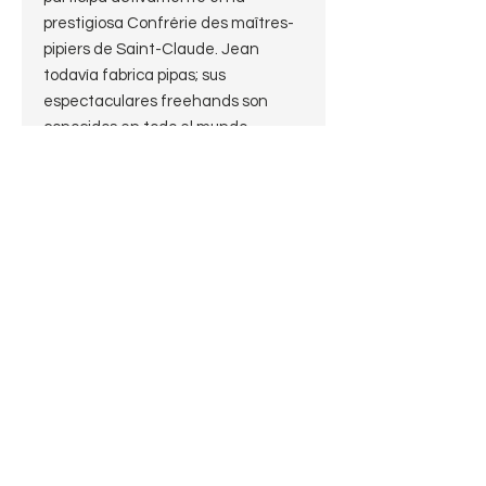
prestigiosa Confrérie des maîtres-
pipiers de Saint-Claude. Jean
todavía fabrica pipas; sus
espectaculares freehands son
conocidos en todo el mundo.
En este caso estamos ante una
Acorn sin fumar
Ambiciosamente esbelta y
alargada, esta Lacroix ofrece un
hornillo de buena capacidad y una
forma de huevo que se une a la
caña en una transición que
mantiene la curvatura en el talón.
El caña es corta, mientras que la
boquilla es larga y ágil, para
impulsar la vista hacia la cazoleta.
Muy fácil de manejar, de peso
insignificante y notablemente