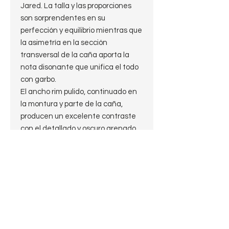
Jared. La talla y las proporciones
son sorprendentes en su
perfección y equilibrio mientras que
la asimetría en la sección
transversal de la caña aporta la
nota disonante que unifica el todo
con garbo.
El ancho rim pulido, continuado en
la montura y parte de la caña,
producen un excelente contraste
con el detallado y oscuro arenado
además de mostrar el soberbio
grano de la raíz seleccionada. Una
pipa compacta y cómoda, que
entra por los ojos y llena muy bien la
mano, y con la funcionalidad y
atractivo adicional de posser una
motura militar, lo que la hace ideal
para llevar encima.