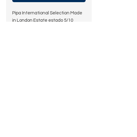
Pipa International Selection Made
in London Estate estado 5/10
Segunda marca de Charatan.
Largo: 15 cm
Alto: 4 cm
Diámetro de la cazoleta: 4,5 cm
Diámetro del hornillo: 2 cm
Profundidad del hornillo: 3,3 cm
Peso: 55 g
Estado: 5/10
Sin filtro, ni enfriador.
Pagos procesados por