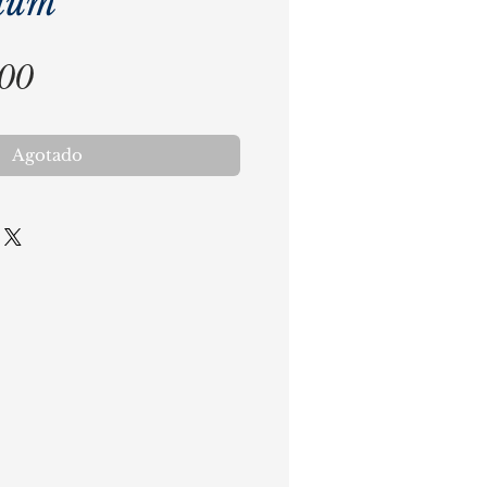
aum
Precio
,00
Agotado