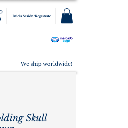
O
Inicia Sesión/Regístrate
3
s
Varios
Cigarros
More
We ship worldwide!
ding Skull