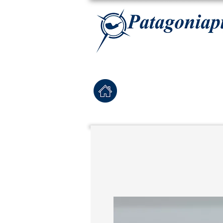
La tabaqueria con la más exclusiva selección de pipas para tabaco, tabaco para pipa, ha
Home
Pipas Nuevas