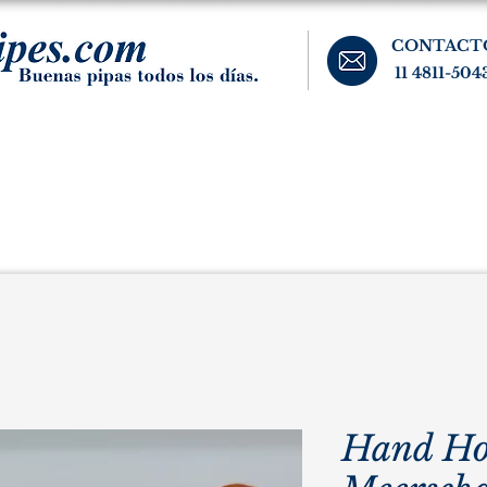
CONTACT
11 4811-504
banos, cigarros, y accesorios para el fumador. Buenos Aires, Argentina.
Pipas Estate
Pipas Raras y Vintage
Tabaco
Accesorio
Hand Hol