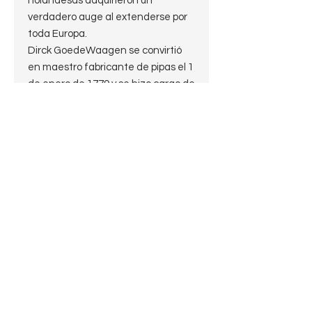
holandesas adquirieron un
verdadero auge al extenderse por
toda Europa.
Dirck GoedeWaagen se convirtió
en maestro fabricante de pipas el 1
de enero de 1779 y se hizo cargo de
su primer asistente al mes
siguiente. Poco después, el nieto de
Dirck se enamoró y se casó con una
chica de la ilustre familia De Jong,
legendaria en el gremio de
fabricantes de pipas de cerámica
en Gouda. Construyó un taller en
Keizerstraat en Gouda, que
continuó durante dos
generaciones hasta que su nieto
Abraham GoedeWaagen trasladó
la empresa a una nueva ubicación.
En 1853, Pieter Goedewaagen