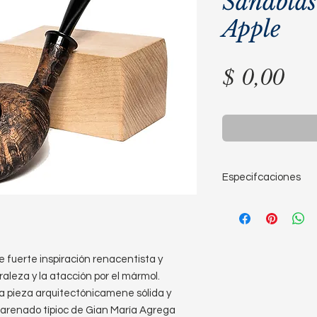
Sandblas
Apple
Pre
$ 0,00
Especifcaciones
Largo: 14,4cm
Altura de la cazo
Diámetro de la c
Diámetro del horn
 fuerte inspiración renacentista y
Profundidad del h
aleza y la atacción por el mármol.
Peso: 45g
 pieza arquitectónicamene sólida y
l arenado típioc de Gian María Agrega