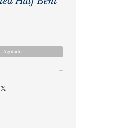
ted Half Bent
cio
Agotado
leta:3,4cm
azoleta: 4,8cm
illo: 1,8cm
ornillo: 3cm