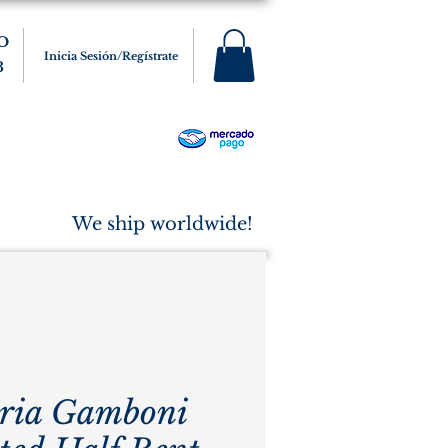
O
Inicia Sesión/Regístrate
3
s
Varios
Cigarros
More
We ship worldwide!
ria Gamboni