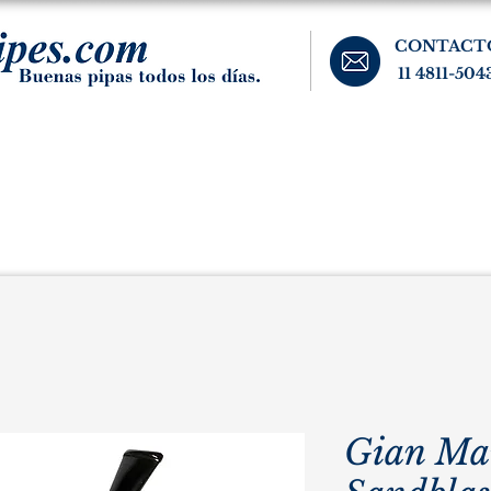
CONTACT
11 4811-504
banos, cigarros, y accesorios para el fumador. Buenos Aires, Argentina.
Pipas Estate
Pipas Raras y Vintage
Tabaco
Accesorio
Gian Ma