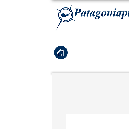
La tabaqueria con la más exclusiva selección de pipas para tabaco, tabaco para pipa, ha
Home
Pipas Nuevas