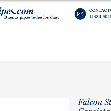
CONTACT
11 4811-504
banos, cigarros, y accesorios para el fumador. Buenos Aires, Argentina.
Pipas Estate
Pipas Raras y Vintage
Tabaco
Accesorio
Falcon S