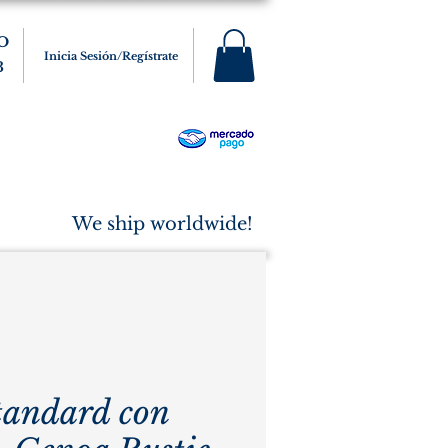
O
Inicia Sesión/Regístrate
3
s
Varios
Cigarros
More
We ship worldwide!
tandard con