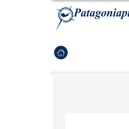
La tabaqueria con la más exclusiva selección de pipas para tabaco, tabaco para pipa, ha
Home
Pipas Nuevas