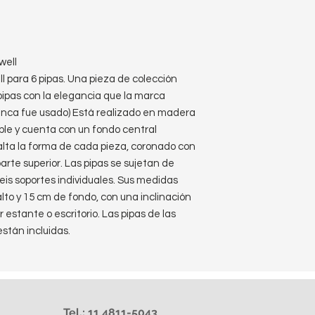
well
l para 6 pipas. Una pieza de colección
pipas con la elegancia que la marca
nca fue usado) Está realizado en madera
le y cuenta con un fondo central
alta la forma de cada pieza, coronado con
parte superior. Las pipas se sujetan de
is soportes individuales. Sus medidas
lto y 15 cm de fondo, con una inclinación
 estante o escritorio. Las pipas de las
están incluidas.
Tel.: 11 4811-5043