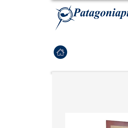
La tabaqueria con la más exclusiva selección de pipas para tabaco, tabaco para pipa, ha
Home
Pipas Nuevas