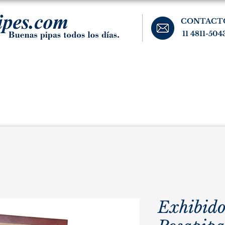
CONTACT
11 4811-504
banos, cigarros, y accesorios para el fumador. Buenos Aires, Argentina.
Pipas Estate
Pipas Raras y Vintage
Tabaco
Accesorio
Exhibido