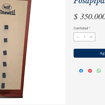
Posapipa
$ 350.00
Cantidad
*
Agr