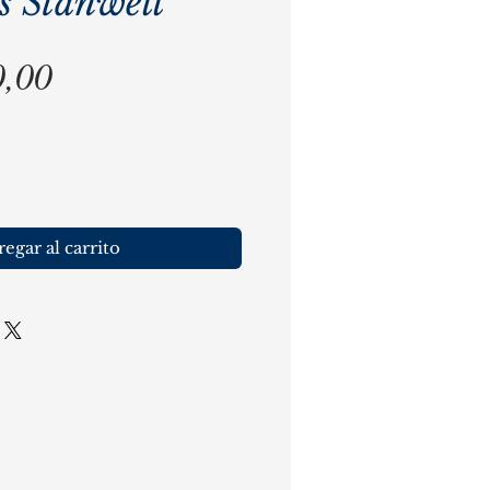
s Stanwell
Precio
0,00
egar al carrito