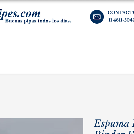
CONTACT
11 4811-504
banos, cigarros, y accesorios para el fumador. Buenos Aires, Argentina.
Pipas Estate
Pipas Raras y Vintage
Tabaco
Accesorio
Espuma 