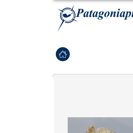
La tabaqueria con la más exclusiva selección de pipas para tabaco, tabaco para pipa, ha
Home
Pipas Nuevas