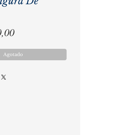
igura De
Precio
0,00
Agotado