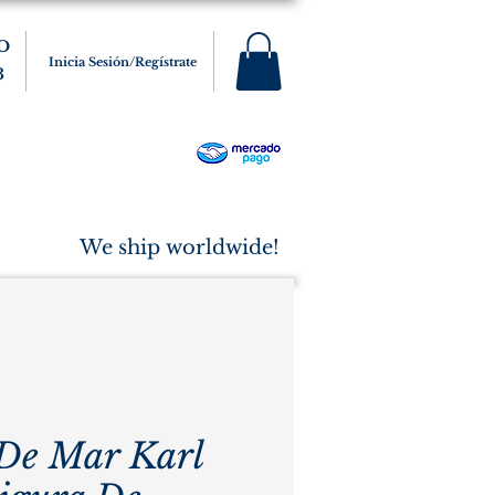
O
Inicia Sesión/Regístrate
3
s
Varios
Cigarros
More
We ship worldwide!
De Mar Karl