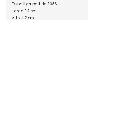
Dunhill grupo 4 de 1956
Largo: 14 cm
Alto: 4,2 cm
Diámetro de la cazoleta: 3,2 cm
Diámetro del hornillo: 2 cm
Profundidad del hornillo: 4 cm
Peso: 37 g
Estado: 10/10
Todas nuestras pipas se
encuentran limpias y
desinfectadas, listas para disfrutar
de una relajante fumada.
Pagos procesados por