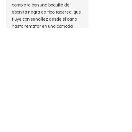
completa con una boquilla de
ebonita negra de tipo tapered, que
fluye con sencillez desde el caño
hasta rematar en una cómoda
terminación fishtail, ideal para una
fumada ligera y tradicional al más
puro estilo italiano.
Características:
Nomenclatura:
Briar Italy
Estado: Estate 8,5 de 10
Largo: 12.5cm.
Peso: 17.9 g.
Alto: 3.8cm.
Profundidad del hornillo: 3cm.
Diámetro del hornillo: 2 cm
Diámetro de la cazoleta:2.8cm
Boquilla: Ebonita Fishtail