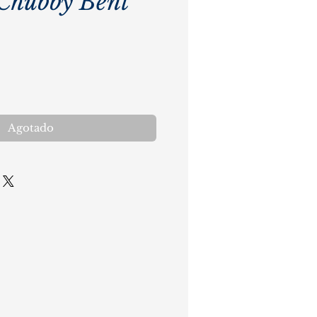
Chubby Bent
cio
Agotado