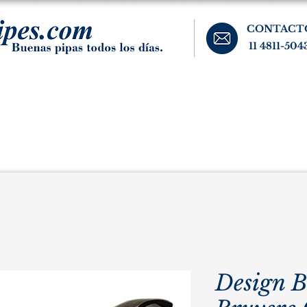
CONTACT
11 4811-504
banos, cigarros, y accesorios para el fumador. Buenos Aires, Argentina.
Pipas Estate
Pipas Raras y Vintage
Tabaco
Accesorio
Design B