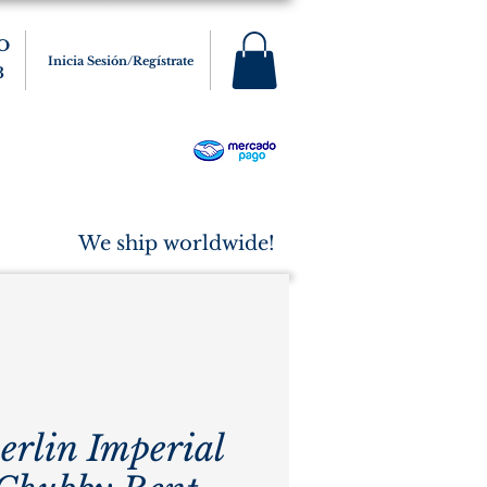
O
Inicia Sesión/Regístrate
3
s
Varios
Cigarros
More
We ship worldwide!
erlin Imperial