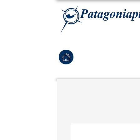
La tabaqueria con la más exclusiva selección de pipas para tabaco, tabaco para pipa, ha
Home
Pipas Nuevas