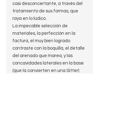
casi desconcertante, a través del
tratamiento de sus formas, que
raya en lo lúdico.
La impecable selección de
materiales, la perfección en la
factura, el muy bien logrado
contraste con la boquilla, el detalle
del arenado que marea, y las
concavidades laterales en la base
(que la convierten en una Sitter)
hacen de esta pipa un exquisito
objeto y hablan con claridad de un
artista que se atreve a todo.
En la mano se siente muy cómoda,
tiene una excelente capacidad de
carga y el largo es el exacto para
ser cómoda en la boca sin molestar
a los ojos,
Promete ser una gran fumadora.