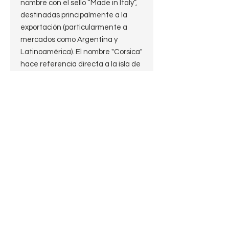
nombre con el sello “Made in Italy”,
destinadas principalmente a la
exportación (particularmente a
mercados como Argentina y
Latinoamérica). El nombre "Corsica"
hace referencia directa a la isla de
Córcega, una de las principales
fuentes de brezo de alta calidad
en el mundo.
Esto hace que hoy encontremos
ejemplares Corsica tanto de origen
francés como de origen italiano,
compartiendo la misma identidad
de marca.
El shape Billiard, con su cazoleta
recta, aporta buena aireación y
frescura en la fumada, siendo muy
apreciado por su comodidad y por
resaltar las vetas del brezo.