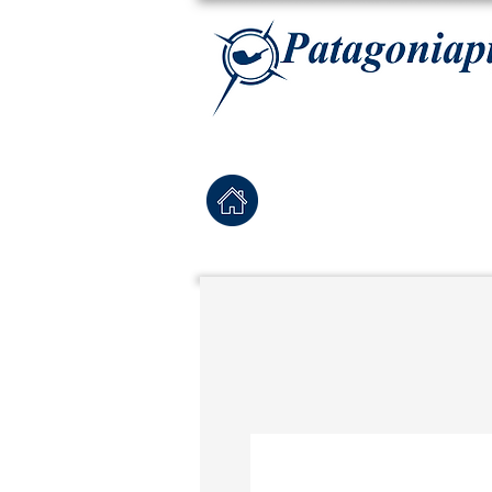
La tabaqueria con la más exclusiva selección de pipas para tabaco, tabaco para pipa, ha
Home
Pipas Nuevas