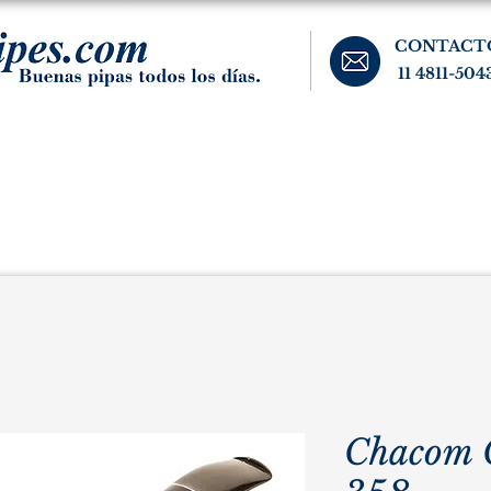
CONTACT
11 4811-504
banos, cigarros, y accesorios para el fumador. Buenos Aires, Argentina.
Pipas Estate
Pipas Raras y Vintage
Tabaco
Accesorio
Chacom 