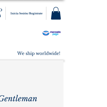
O
Inicia Sesión/Regístrate
3
s
Varios
Cigarros
More
We ship worldwide!
Gentleman