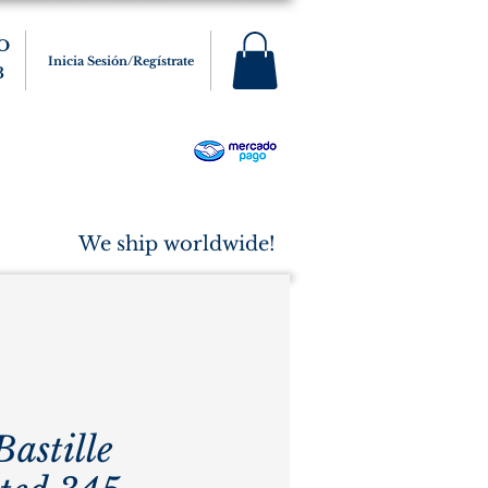
O
Inicia Sesión/Regístrate
3
s
Varios
Cigarros
More
We ship worldwide!
astille