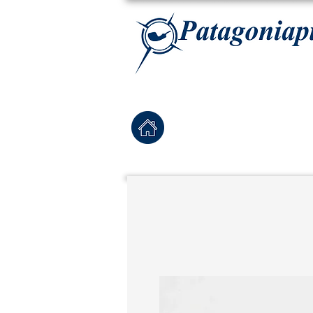
La tabaqueria con la más exclusiva selección de pipas para tabaco, tabaco para pipa, ha
Home
Pipas Nuevas