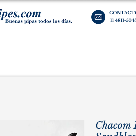
CONTACT
11 4811-504
banos, cigarros, y accesorios para el fumador. Buenos Aires, Argentina.
Pipas Estate
Pipas Raras y Vintage
Tabaco
Accesorio
Chacom B