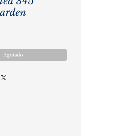
ted 345
arden
cio
Agotado