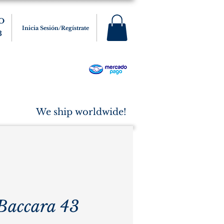
O
Inicia Sesión/Regístrate
3
s
Varios
Cigarros
More
We ship worldwide!
Baccara 43