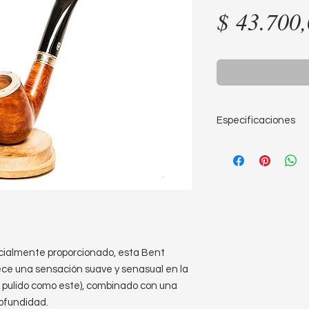
$ 43.700
Especificaciones
Largo: 13,9cm
Altura de la cazo
Diámetro de la c
Diámetro del horn
Profundidad del h
Peso: 50g
ncialmente proporcionado, esta Bent
rece una sensación suave y senasual en la
 pulido como este), combinado con una
ofundidad.