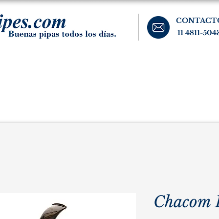
CONTACT
11 4811-504
banos, cigarros, y accesorios para el fumador. Buenos Aires, Argentina.
Pipas Estate
Pipas Raras y Vintage
Tabaco
Accesorio
Chacom 