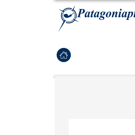
La tabaqueria con la más exclusiva selección de pipas para tabaco, tabaco para pipa, ha
Home
Pipas Nuevas