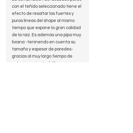
con el teñido seleccionado tiene el
efecto de resaltar las fuertes y
puras líneas del shape al mismo
tiempo que expone la gran calidad
de la raíz. Es además una pipa muy
liviana -teninendo en cuenta su
tamaño y espesor de paredes-
gracias al muy largo tiempo de
estacionamiento del brezo.
El shape icónico de Castello en una
terminación que exhibe con
claridad la excelente calidad de la
factura, la perfección de las
terminaciones, y el muy alto grado
de los materiales utilizados. Todo
rematado por una boquilla de
ensueño.
Perfecta.