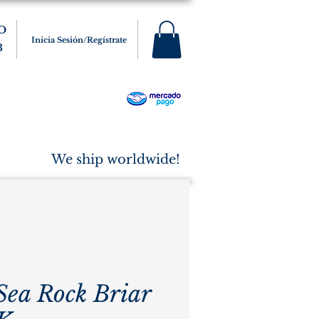
O
Inicia Sesión/Regístrate
3
s
Varios
Cigarros
More
We ship worldwide!
 Sea Rock Briar