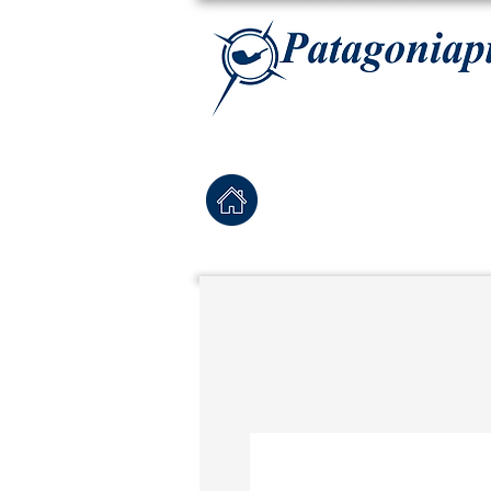
La tabaqueria con la más exclusiva selección de pipas para tabaco, tabaco para pipa, ha
Home
Pipas Nuevas