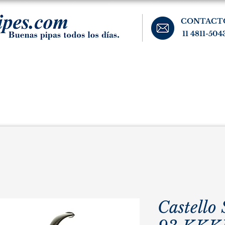
CONTACT
11 4811-504
banos, cigarros, y accesorios para el fumador. Buenos Aires, Argentina.
Pipas Estate
Pipas Raras y Vintage
Tabaco
Accesorio
Castello