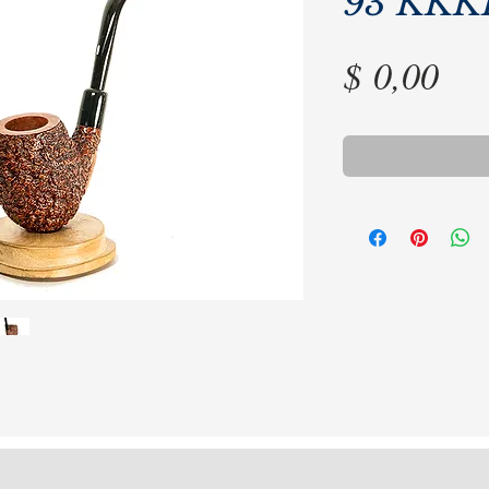
93 KKK
Pre
$ 0,00