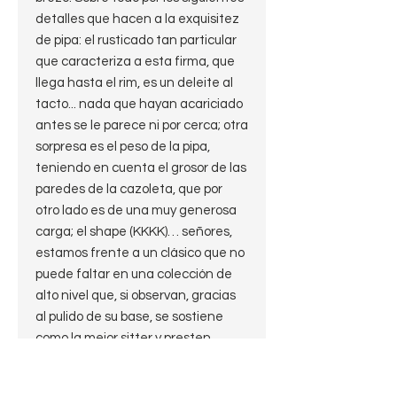
detalles que hacen a la exquisitez
de pipa: el rusticado tan particular
que caracteriza a esta firma, que
llega hasta el rim, es un deleite al
tacto... nada que hayan acariciado
antes se le parece ni por cerca; otra
sorpresa es el peso de la pipa,
teniendo en cuenta el grosor de las
paredes de la cazoleta, que por
otro lado es de una muy generosa
carga; el shape (KKKK)… señores,
estamos frente a un clásico que no
puede faltar en una colección de
alto nivel que, si observan, gracias
al pulido de su base, se sostiene
como la mejor sitter y presten
atención a la delicada transición
con la boquilla.