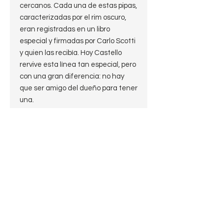
cercanos. Cada una de estas pipas,
caracterizadas por el rim oscuro,
eran registradas en un libro
especial y firmadas por Carlo Scotti
y quien las recibía. Hoy Castello
rervive esta línea tan especial, pero
con una gran diferencia: no hay
que ser amigo del dueño para tener
una.
En honor a la tradición iniciada por
Carlo, estas estas nuevas pipas
están marcadas Carlo Scotti
además de "Kino", por Franco
Coppo. Ésta en particular también
está marcada con el loogo
conmemorativo de los 70 años de
esta mítica casa italiana.
Una soberbia pieza que no requiere
más presentación que las fotos.