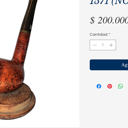
1571 (N
$ 200.00
Cantidad
*
Agr