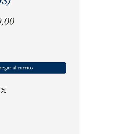
OS)
Precio
0,00
egar al carrito