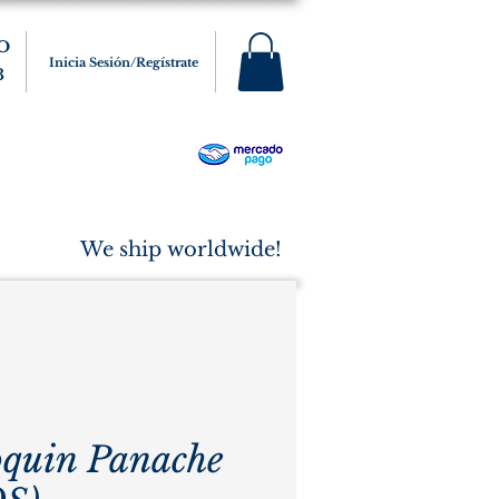
O
Inicia Sesión/Regístrate
3
s
Varios
Cigarros
More
We ship worldwide!
quin Panache