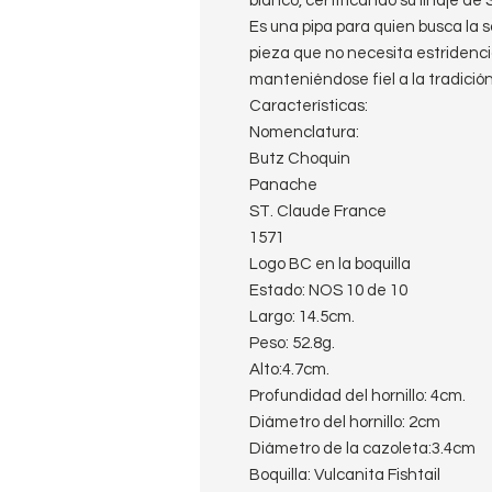
blanco, certificando su linaje de
​Es una pipa para quien busca la s
pieza que no necesita estridenci
manteniéndose fiel a la tradició
Características:
Nomenclatura:
Butz Choquin
Panache
ST. Claude France
1571
Logo BC en la boquilla
Estado: NOS 10 de 10
Largo: 14.5cm.
Peso: 52.8g.
Alto:4.7cm.
Profundidad del hornillo: 4cm.
Diámetro del hornillo: 2cm
Diámetro de la cazoleta:3.4cm
Boquilla: Vulcanita Fishtail