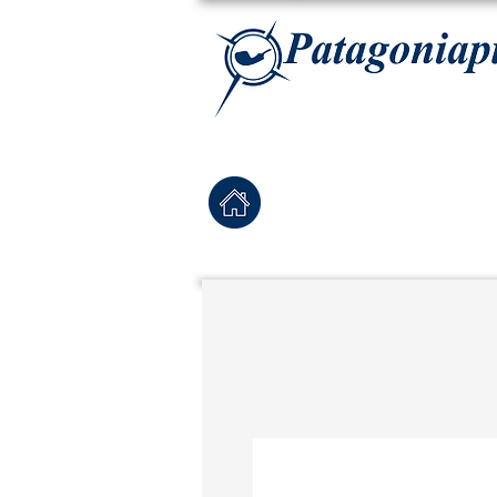
La tabaqueria con la más exclusiva selección de pipas para tabaco, tabaco para pipa, ha
Home
Pipas Nuevas