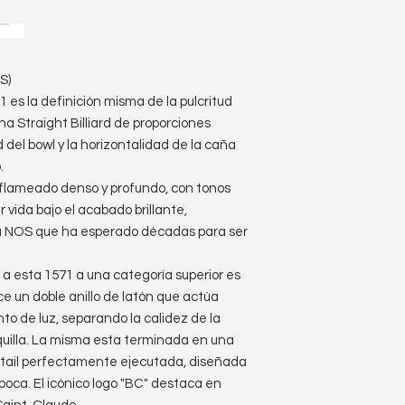
S)
es la definición misma de la pulcritud
 Straight Billiard de proporciones
 del bowl y la horizontalidad de la caña
.
n flameado denso y profundo, con tonos
 vida bajo el acabado brillante,
pa NOS que ha esperado décadas para ser
 a esta 1571 a una categoría superior es
uce un doble anillo de latón que actúa
to de luz, separando la calidez de la
quilla. La misma esta terminada en una
htail perfectamente ejecutada, diseñada
oca. El icónico logo "BC" destaca en