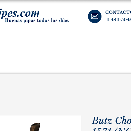
CONTACT
11 4811-504
banos, cigarros, y accesorios para el fumador. Buenos Aires, Argentina.
Pipas Estate
Pipas Raras y Vintage
Tabaco
Accesorio
Butz Cho