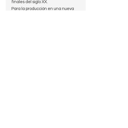
finales del siglo XX.
Para la producción en una nueva
fábrica se asienta en el centro de
la ciudad de Saint-Claude (Jura).
Esta ciudad ofrece suficiente
mano de obra calificada, asi la
industria de las pipas de brezo y de
cuernos de bufalo fue bien
encaminada. La fábrica ha
demostrado ser exitosa y el número
de trabajos, crece rápidamente,
mientras que la producción se
distribuye en todo el mundo en
unos pocos años.
Estate: estado 9.5 de 10
Largo: 14,5 cm
Alto: 4 cm
Diámetro de la cazoleta: 3.5 cm
Diámetro del hornillo: 2 cm