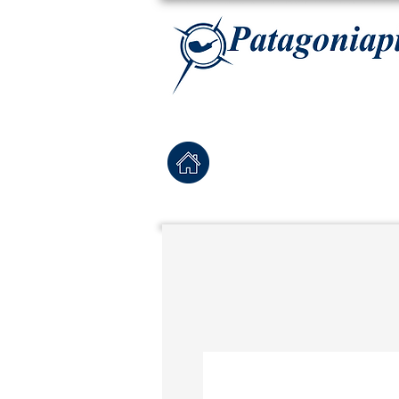
La tabaqueria con la más exclusiva selección de pipas para tabaco, tabaco para pipa, ha
Home
Pipas Nuevas