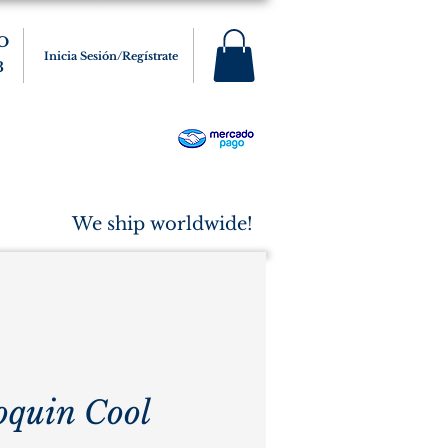
O
Inicia Sesión/Regístrate
3
s
Varios
Cigarros
More
We ship worldwide!
oquin Cool