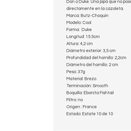
Don o Duke. Una pipa que no pose
directamente en la cazoleta.
Marca: Butz-Choquin
Modelo: Cool
Forma: Duke
Longitud: 15.5cm
Altura: 4,2 cm
Diámetro exterior: 3,5 cm
Profundidad del hornillo: 2,2cm
Diámetro del hornillo: 2 cm
Peso: 37g
Material: Brezo
Terminación: Smooth
Boquilla: Ebonita Fishtail
Filtro: no
Origen : France
Estado: Estate 10 de 10