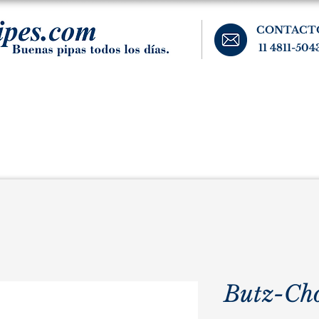
CONTACT
11 4811-504
banos, cigarros, y accesorios para el fumador. Buenos Aires, Argentina.
Pipas Estate
Pipas Raras y Vintage
Tabaco
Accesorio
Butz-Ch