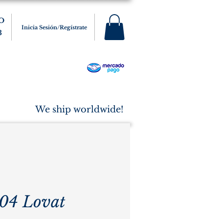
O
Inicia Sesión/Regístrate
3
s
Varios
Cigarros
More
We ship worldwide!
04 Lovat