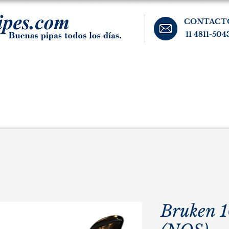
CONTACT
11 4811-504
banos, cigarros, y accesorios para el fumador. Buenos Aires, Argentina.
Pipas Estate
Pipas Raras y Vintage
Tabaco
Accesorio
Bruken 1