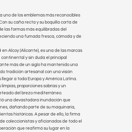
ta uno de los emblemas más reconocibles
Con su caña recta y su boquilla corta de
de las formas más equilibradas del
freciendo una fumada fresca, cómoda y de
en Alcoy (Alicante), es una de las marcas
ontinental y sin duda el principal
rante más de un siglo ha mantenido una
o tradición artesanal con una visión
as llegar a toda Europa y América Latina.
s limpias, proporciones sobrias y un
veteado del brezo mediterráneo.
frió una devastadora inundación que
ones, dañando parte de su maquinaria,
as históricas. A pesar de ello, la firma
de coleccionistas y aficionados de todo el
peración que reafirmó su lugar en la