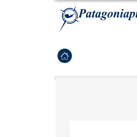
La tabaqueria con la más exclusiva selección de pipas para tabaco, tabaco para pipa, ha
Home
Pipas Nuevas