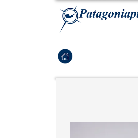
La tabaqueria con la más exclusiva selección de pipas para tabaco, tabaco para pipa, ha
Home
Pipas Nuevas