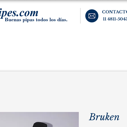
CONTACT
11 4811-504
banos, cigarros, y accesorios para el fumador. Buenos Aires, Argentina.
Pipas Estate
Pipas Raras y Vintage
Tabaco
Accesorio
Bruken