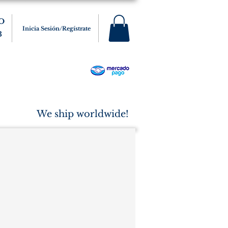
O
Inicia Sesión/Regístrate
3
s
Varios
Cigarros
More
We ship worldwide!