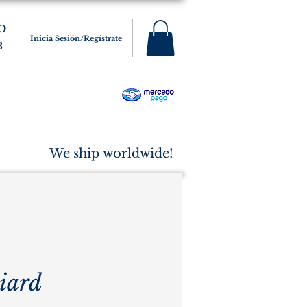
O
Inicia Sesión/Regístrate
3
s
Varios
Cigarros
More
We ship worldwide!
liard