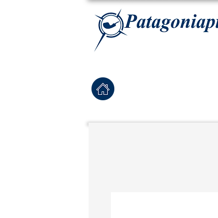
La tabaqueria con la más exclusiva selección de pipas para tabaco, tabaco para pipa, ha
Home
Pipas Nuevas