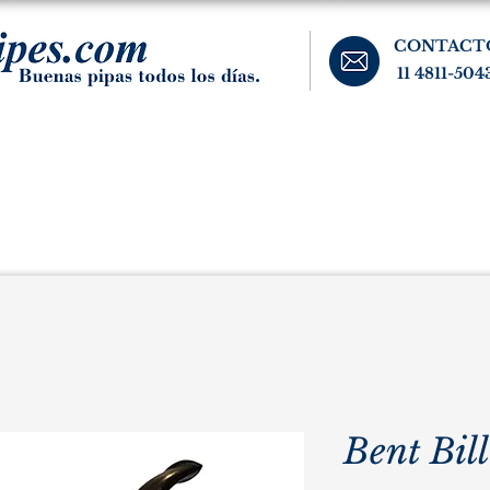
CONTACT
11 4811-504
banos, cigarros, y accesorios para el fumador. Buenos Aires, Argentina.
Pipas Estate
Pipas Raras y Vintage
Tabaco
Accesorio
Bent Bil