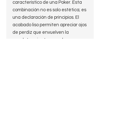
característico de una Poker. Esta
combinación no es solo estética; es
una declaración de principios. El
acabado liso permiten apreciar ojos
de perdiz que envuelven la
cazoleta, mientras que la
inscripción "Made in London,
England" en la caña nos remite
directamente a sus raíces más
clásicas. Es una pieza que, a pesar
de su robustez, mantiene una
elegancia esbelta gracias a su
boquilla fina y su equilibrio preciso.
​La historia de Ben Wade es, en
realidad, dos historias. Fundada
originalmente en Leeds en 1860
por Benjamin Wade, la marca se
convirtió en un pilar del estilo inglés
tradicional durante décadas. Sin