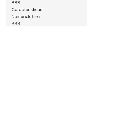
BBB.
Características:
Nomenclatura:
BBB
Silver Grain
London England
307
Logo BBB en la boquilla
Estado: Estate 10 de 10
Largo: 13cm.
Peso: 50.2g.
Alto:4.5cm.
Profundidad del hornillo: 4cm.
Diámetro del hornillo:2cm
Diámetro de la cazoleta:3.3cm
Boquilla: Vulcanita Fishtail
Filtro: sin filtro
Shape: Billiard
Terminación: Smooth