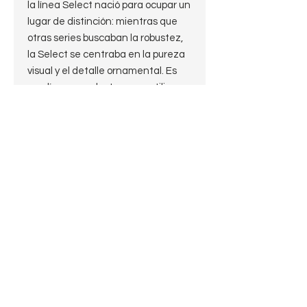
la línea Select nació para ocupar un
lugar de distinción: mientras que
otras series buscaban la robustez,
la Select se centraba en la pureza
visual y el detalle ornamental. Es
una línea que destaca por utilizar
brezos con ojos de perdiz o
veteados muy limpios, permitiendo
acabados más claros y naturales
que no necesitan ocultar
imperfecciones.
​El modelo 651 es la interpretación
definitiva de la Straight Billiard, la
forma más clásica y exigente del
mundo de la pipa, donde no hay
curvas que oculten errores de
proporción. Sin embargo, lo que
hace única a esta unidad es su
trabajo de joyería en la caña: