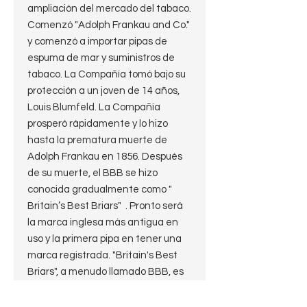
ampliación del mercado del tabaco.
Comenzó "Adolph Frankau and Co."
y comenzó a importar pipas de
espuma de mar y suministros de
tabaco. La Compañía tomó bajo su
protección a un joven de 14 años,
Louis Blumfeld. La Compañía
prosperó rápidamente y lo hizo
hasta la prematura muerte de
Adolph Frankau en 1856. Después
de su muerte, el BBB se hizo
conocida gradualmente como "
Britain’s Best Briars" . Pronto será
la marca inglesa más antigua en
uso y la primera pipa en tener una
marca registrada. "Britain's Best
Briars", a menudo llamado BBB, es
una de las marcas más antiguas
que aún se encuentra en