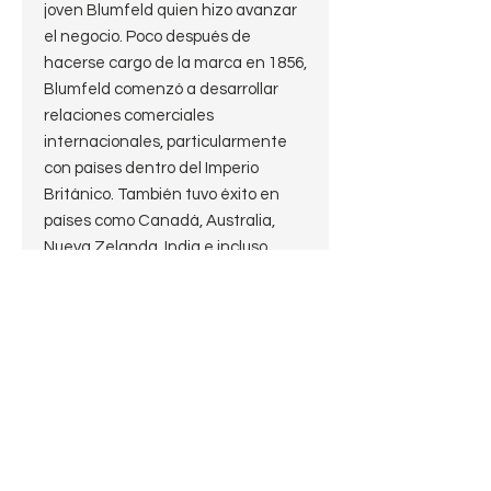
joven Blumfeld quien hizo avanzar
el negocio. Poco después de
hacerse cargo de la marca en 1856,
Blumfeld comenzó a desarrollar
relaciones comerciales
internacionales, particularmente
con países dentro del Imperio
Británico. También tuvo éxito en
países como Canadá, Australia,
Nueva Zelanda, India e incluso
Estados Unidos. En 1914, Adolph
Frankau & Co. era el proveedor
exclusivo de madera de cerezo
para la fábrica de Ropp en Saint-
Claude, Francia. BBB originalmente
hacía referencia a “Blumfeld’s Best
Briars", pero finalmente las iniciales
se conocieron como "Britain’s Best
Briars", como se las reconoce hoy.