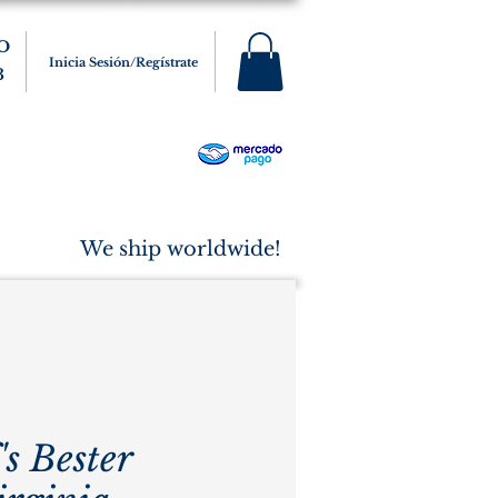
O
Inicia Sesión/Regístrate
3
s
Varios
Cigarros
More
We ship worldwide!
s Bester