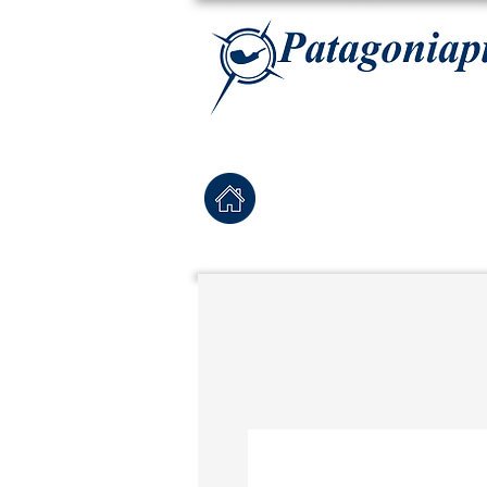
La tabaqueria con la más exclusiva selección de pipas para tabaco, tabaco para pipa, ha
Home
Pipas Nuevas