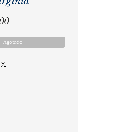
irginia
Precio
,00
Agotado