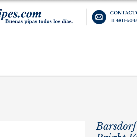
CONTACT
11 4811-504
banos, cigarros, y accesorios para el fumador. Buenos Aires, Argentina.
Pipas Estate
Pipas Raras y Vintage
Tabaco
Accesorio
Barsdorf'