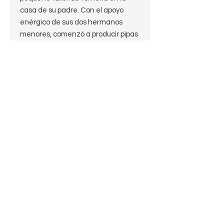
casa de su padre. Con el apoyo
enérgico de sus dos hermanos
menores, comenzó a producir pipas
llevándolas a los mercados de los
alrededores. En 1893, la esposa de
Bernhard Brunner heredó el molino
en Kleinlützel. En este punto, la
fabricación de pipas fue trasladada
a un anexo perteneciente a la
planta. Ahora era posible accionar
las máquinas con energía
hidráulica, un alivio importante para
los trabajadores y una innovación
considerable en comparación con
el sistema anterior . Se impulsó la
producción y el negocio se
desarrolló satisfactoriamente. En
1896 se construyó una nueva