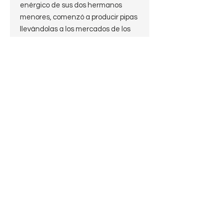
enérgico de sus dos hermanos
menores, comenzó a producir pipas
llevándolas a los mercados de los
alrededores. En 1893, la esposa de
Bernhard Brunner heredó el molino
en Kleinlützel. En este punto, la
fabricación de pipas fue trasladada
a un anexo perteneciente a la
planta. Ahora era posible accionar
las máquinas con energía
hidráulica, un alivio importante para
los trabajadores y una innovación
considerable en comparación con
el sistema anterior . Se impulsó la
producción y el negocio se
desarrolló satisfactoriamente. En
1896 se construyó una nueva
fábrica. En respuesta a otra
demanda, en 1900 se añadió un