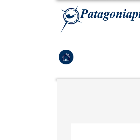
La tabaqueria con la más exclusiva selección de pipas para tabaco, tabaco para pipa, ha
Home
Pipas Nuevas