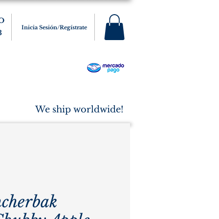
O
Inicia Sesión/Regístrate
3
s
Varios
Cigarros
More
We ship worldwide!
cherbak