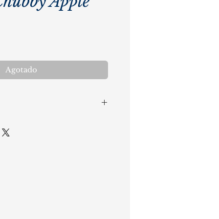
Chubby Apple
cio
Agotado
azoleta: 4cm
illo: 19,5cm
ornillo: 3,8cm