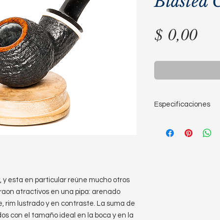
Blasted 
Pre
$ 0,00
Especificaciones
Largo: 9,7cm
Alto: 4,7cm
Diámetro de la c
Diámetro del horn
Profundidad del h
Peso: 38g
 y esta en particular reúne mucho otros
aon atractivos en una pipa: arenado
e, rim lustrado y en contraste. La suma de
s con el tamaño ideal en la boca y en la