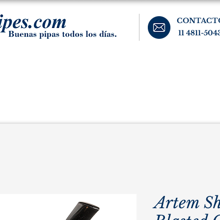
CONTACT
11 4811-504
banos, cigarros, y accesorios para el fumador. Buenos Aires, Argentina.
Pipas Estate
Pipas Raras y Vintage
Tabaco
Accesorio
Artem Sh