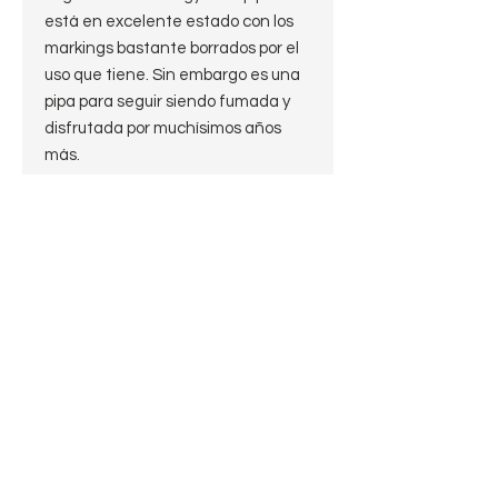
está en excelente estado con los
markings bastante borrados por el
uso que tiene. Sin embargo es una
pipa para seguir siendo fumada y
disfrutada por muchísimos años
más.
Marca: Argyle by Hardcastle
Forma: Billiard
Longitud: 14cm
Altura: 4cm
Diámetro exterior: 3 cm
Diámetro del hornillo: 2 cm
Profundidad del hornillo: 3,5 cm
Peso: 27g
Boquilla: Fishtail
Origen : England
Estado: 10 de 10