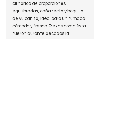
cilíndrica de proporciones
equilibradas, caña recta y boquilla
de vulcanita, ideal para un fumado
cómodo y fresco. Piezas como ésta
fueron durante décadas la
elección diaria de fumadores
europeos, combinando durabilidad,
sencillez y elegancia atemporal. Un
ejemplar representativo de la
tradición pipera francesa, listo para
ser usado o integrado en una
colección temática.
Características:
Nomenclatura:
Apollo Bruyere
Made in France
Estado: Estate 10 de 10
Largo: 14cm.
Peso: 31.5g.