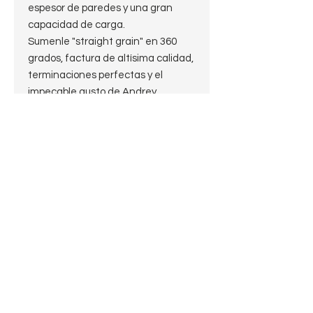
espesor de paredes y una gran
capacidad de carga.
Sumenle "straight grain" en 360
grados, factura de altísima calidad,
terminaciones perfectas y el
impecable gusto de Andrey.
Una pieza maravillosa que se
siente muy bien en la mano y, que
por su muy reducido peso y la muy
linda boquilla, promete ser muy
cómoda en la boca.
Esta atemporalidad y elegancia no
deberían faltar en ninguna
colección.
JMV