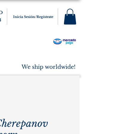
O
Inicia Sesión/Regístrate
3
s
Varios
Cigarros
More
We ship worldwide!
Cherepanov