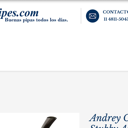
CONTACT
11 4811-504
banos, cigarros, y accesorios para el fumador. Buenos Aires, Argentina.
Pipas Estate
Pipas Raras y Vintage
Tabaco
Accesorio
Andrey 