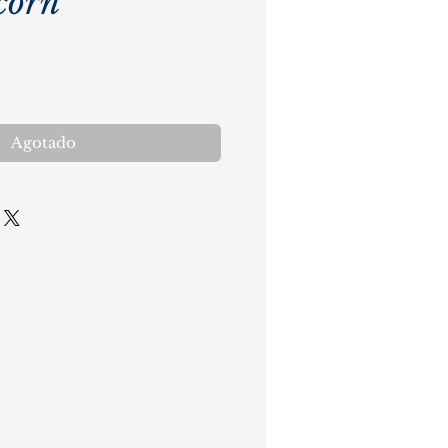
corn
cio
Agotado