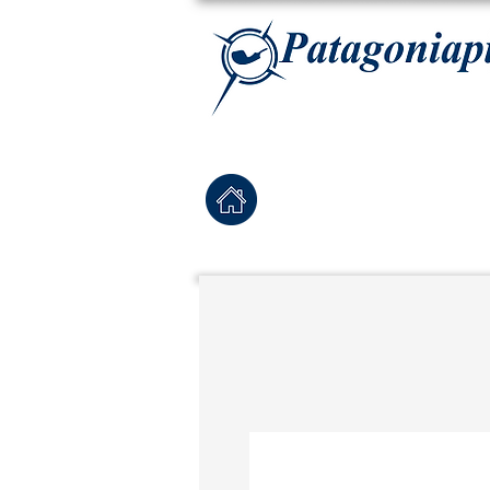
La tabaqueria con la más exclusiva selección de pipas para tabaco, tabaco para pipa, ha
Home
Pipas Nuevas