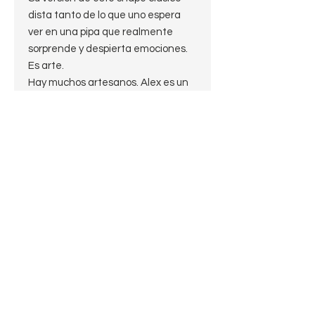
dista tanto de lo que uno espera
ver en una pipa que realmente
sorprende y despierta emociones.
Es arte.
Hay muchos artesanos. Alex es un
verdadero artista y sus piezas
producen reacciones viscerales.
Una pieza terriblemente deseable
y que no desentonará en la más
exigente de las colecciones.
JMV
Especificaciones
Largo 11.2 cm
Alto 4 cm
Diámetro de la cazoleta 5,7 cm