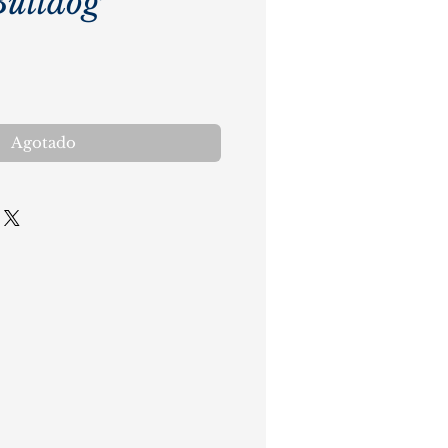
Bulldog
cio
Agotado