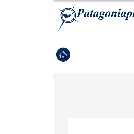
La tabaqueria con la más exclusiva selección de pipas para tabaco, tabaco para pipa, ha
Home
Pipas Nuevas