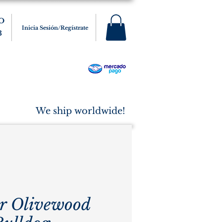
O
Inicia Sesión/Regístrate
3
s
Varios
Cigarros
More
We ship worldwide!
r Olivewood