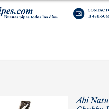
CONTACT
11 4811-504
banos, cigarros, y accesorios para el fumador. Buenos Aires, Argentina.
Pipas Estate
Pipas Raras y Vintage
Tabaco
Accesorio
Abi Natu