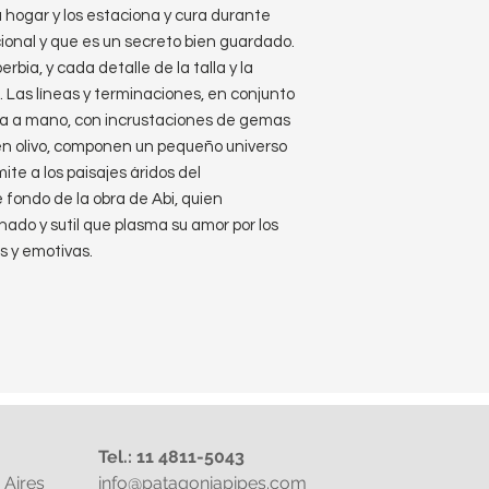
u hogar y los estaciona y cura durante
ional y que es un secreto bien guardado.
bia, y cada detalle de la talla y la
. Las líneas y terminaciones, en conjunto
ada a mano, con incrustaciones de gemas
en olivo, componen un pequeño universo
te a los paisajes áridos del
 fondo de la obra de Abi, quien
nado y sutil que plasma su amor por los
s y emotivas.
Tel.: 11 4811-5043
Aires
info@patagoniapipes.com