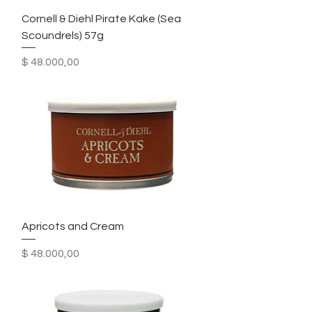
Cornell & Diehl Pirate Kake (Sea
Scoundrels) 57g
Precio
$ 48.000,00
Apricots and Cream
Precio
$ 48.000,00