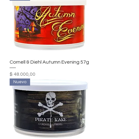
Cornell & Diehl Autumn Evening 57g
Precio
$ 48.000,00
Nuevo