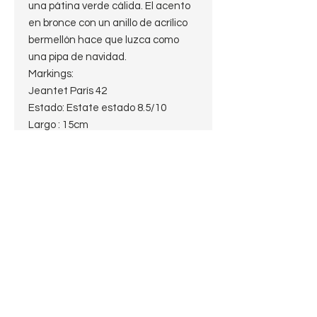
una pátina verde cálida. El acento
en bronce con un anillo de acrílico
bermellón hace que luzca como
una pipa de navidad.
Markings:
Jeantet París 42
Estado: Estate estado 8.5/10
Largo : 15cm
Peso: 46.6g.
Alto: 5 cm
Profundidad del hornillo:4 cm
Diámetro del hornillo: 2 cm
Diámetro de la cazoleta: 3 cm
Boquilla: vulcanita Fishtail
Filtro: no
Shape: Bent Egg
Terminación: Green
Material: Brezo
Origen: France